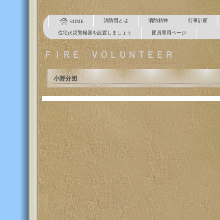
消防団とは
消防精神
行事計画
HOME
住宅火災警報器を設置しましょう
団員専用ページ
ＦＩＲＥ ＶＯＬＵＮＴＥＥＲ
小野分団