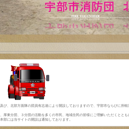
及び、北部方面隊の団員有志達により開設しておりますので、宇部市ならびに所轄
、厚東分団、３分団の活動を多くの市民、地域住民の皆様にご理解いただくととも
本部には当サイトの開設は通知しております。