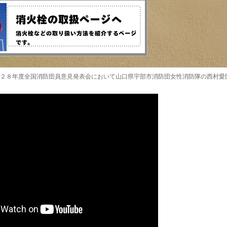
２８年度全国消防団員意見発表会において山口県宇部市消防団女性消防隊の西村愛