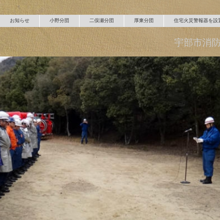
お知らせ
小野分団
二俣瀬分団
厚東分団
住宅火災警報器を設
宇部市消防